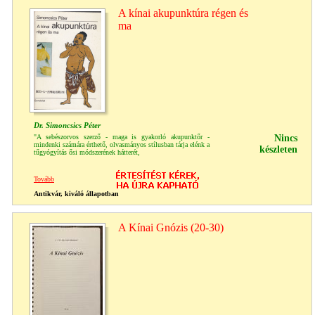
A kínai akupunktúra régen és
ma
Dr. Simoncsics Péter
"A sebészorvos szerző - maga is gyakorló akupunktőr -
Nincs
mindenki számára érthető, olvasmányos stílusban tárja elénk a
készleten
tűgyógyítás ősi módszerének hátterét,
Tovább
Antikvár, kiváló állapotban
A Kínai Gnózis (20-30)