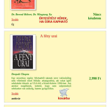
Nincs
Dr. Berend Róbert, Dr. Mingtang Xu
készleten
Tovább
Új
A fény urai
Deepak Chopra
Egy misztikus regény Michaelről (akinek neve valószínűleg
2,990 Ft
nem véletlenül rímel Mihály arkangyaléra), aki sokat ígérő
sebészként érkezik az USA-ból a Közel-Keletre 1996-ban. Ám
amikor megérkezik, kiderül, hogy nem szépreményű
sebészekre van szükség, hanem gyógyítókra.
Tovább
antikvár