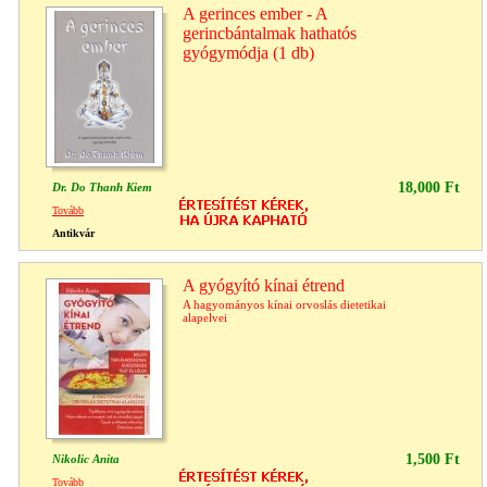
A gerinces ember - A
gerincbántalmak hathatós
gyógymódja (1 db)
18,000 Ft
Dr. Do Thanh Kiem
Tovább
Antikvár
A gyógyító kínai étrend
A hagyományos kínai orvoslás dietetikai
alapelvei
1,500 Ft
Nikolic Anita
Tovább