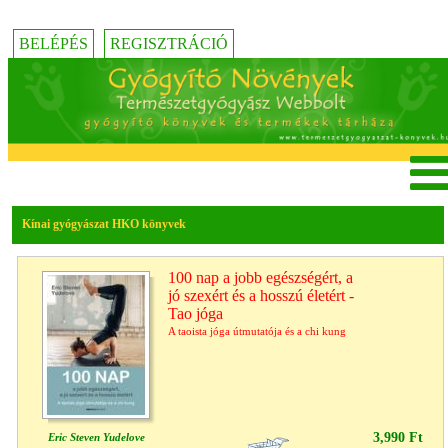
BELÉPÉS
REGISZTRÁCIÓ
Kínai gyógyászat HKO könyvek
100 nap a jobb egészségért, a
jó szexért és a hosszú életért -
Tao jóga
A taoista jóga útmutatója és a chi kung
3,990 Ft
Eric Steven Yudelove