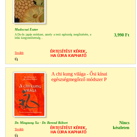
Madocsai Eszter
A Do-In japán módszer, amely a testi egészség megőrzésére, a
3,990 Ft
lelki kiegyenlítettség...
Tovább
Új
A chi kung világa - Ősi kínai
egészségmegőrző módszer P
Nincs
Dr. Mingtang Xu - Dr. Berend Róbert
készleten
Tovább
Új