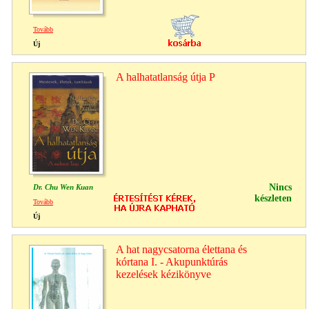
Tovább
Új
A halhatatlanság útja P
Nincs
Dr. Chu Wen Kuan
készleten
Tovább
Új
A hat nagycsatorna élettana és
kórtana I. - Akupunktúrás
kezelések kézikönyve