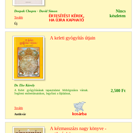
Nincs
Deepak Chopra - David Simon
készleten
Tovább
Új
A keleti gyógyítás útjain
Dr. Eke Károly
A Kelet gyógyításának tapasztalatai feldolgozásra várnak.
2,500 Ft
Segíteni embertársainkon, legyőzni a fájdalmat,
Tovább
Antikvár
A kézmasszázs nagy könyve -