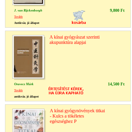
9,800 Ft
J. van Rijckenborgh
Tovább
Antikvár, jó állapot
A kínai gyógyászat szerinti
akupunktúra alapjai
14,500 Ft
Oravecz Márk
Tovább
antikvár, jó állapot
A kínai gyógynövények titkai
- Kulcs a tökéletes
egészséghez P