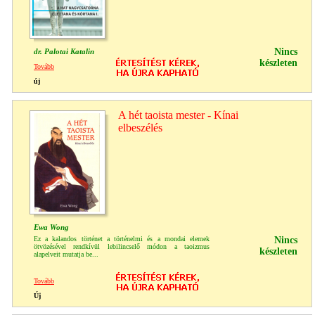
Nincs
dr. Palotai Katalin
készleten
Tovább
új
A hét taoista mester - Kínai
elbeszélés
Ewa Wong
Ez a kalandos történet a történelmi és a mondai elemek
Nincs
ötvözésével rendkívül lebilincselő módon a taoizmus
készleten
alapelveit mutatja be...
Tovább
Új