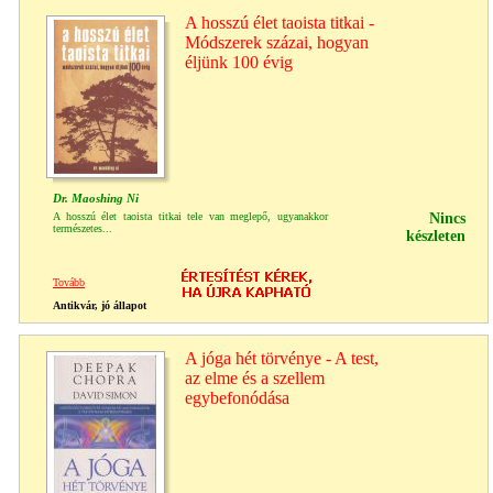
A hosszú élet taoista titkai -
Módszerek százai, hogyan
éljünk 100 évig
Dr. Maoshing Ni
A hosszú élet taoista titkai tele van meglepő, ugyanakkor
Nincs
természetes...
készleten
Tovább
Antikvár, jó állapot
A jóga hét törvénye - A test,
az elme és a szellem
egybefonódása