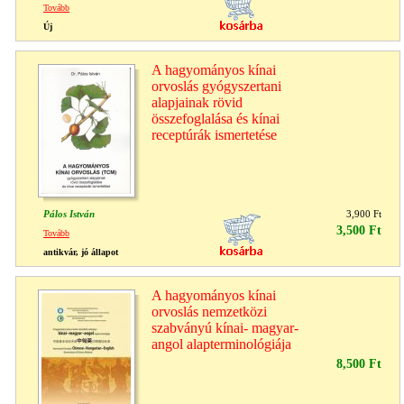
Tovább
Új
A hagyományos kínai
orvoslás gyógyszertani
alapjainak rövid
összefoglalása és kínai
receptúrák ismertetése
Pálos István
3,900 Ft
3,500 Ft
Tovább
antikvár, jó állapot
A hagyományos kínai
orvoslás nemzetközi
szabványú kínai- magyar-
angol alapterminológiája
8,500 Ft