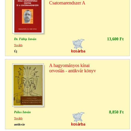
Csatornarendszer A
13,600 Ft
Dr. Fülöp István
Tovább
Új
A hagyományos kínai
orvoslás - antikvár könyv
8,850 Ft
Pálos István
Tovább
antikvár