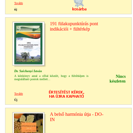
Tovább
új
191 fülakupunktúrás pont
indikációi + fültérkép
Dr. Széchenyi István
A kézikönyv azzal a céllal készült, hogy a fültérképen is
Nincs
megtalálható pontok mellett...
készleten
Tovább
Új
A belső harmónia útja - DO-
IN