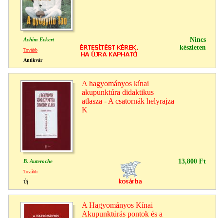
Nincs
Achim Eckert
készleten
Tovább
Antikvár
A hagyományos kínai
akupunktúra didaktikus
atlasza - A csatornák helyrajza
K
13,800 Ft
B. Auteroche
Tovább
Új
A Hagyományos Kínai
Akupunktúrás pontok és a