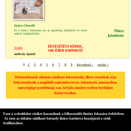
Stefan Chmelik
Ez a könyv bemutatja azt az egyénileg kialakított és testre
Nincs
szabott megközelítést...
készleten
Tovább
antikvár, újszerű
1
2
3
4
5
6
7
8
9
következő ›
utolsó »
Webáruházunk oldalain található információk, illetve termékek nem
helyettesíthetik a megfelelő szakember/orvos véleményét, amennyiben
egészségügyi problémája van, kérjük minden esetben forduljon
háziorvosához.
Ezen a weboldalon sütiket használunk a felhasználói élmény fokozása érdekében.
Az ezen az oldalon található bármely linkre kattintva hozzájárul a sütik
beállításához.