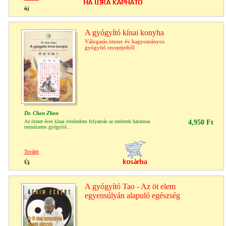
új
A gyógyító kínai konyha
Válogatás ötezer év hagyományos
gyógyító receptjeiből
Dr. Chen Zhen
Az ötezer éves kínai történelem folyamán az emberek hatalmas
4,950 Ft
természetes gyógyító...
Tovább
Új
A gyógyító Tao - Az öt elem
egyensúlyán alapuló egészség