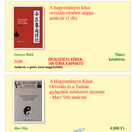
A hagyományos kínai
orvoslás elméleti alapjai -
antikvár (1 db)
Nincs
Oravecz Márk
készleten
Tovább
Antikvár, a gerinc kissé meggyűrődött
A Hagyományos Kínai
Orvoslás és a Taoista
gyógyítók módszerei nyomán
- Maci Sifu tanácsai
4,000 Ft
Maci Sifu