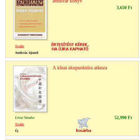
antikvár könyv
3,650 Ft
Tovább
Antikvár, újszerű
A kínai akupunktúra atlasza
52,990 Ft
Lévai Sándor
Tovább
Új