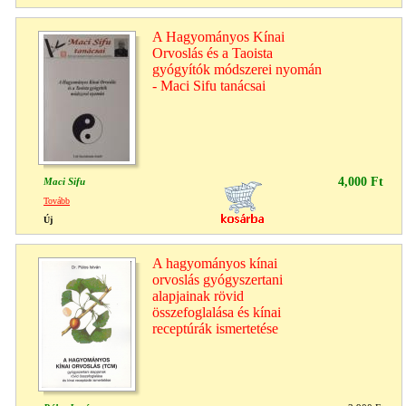
A Hagyományos Kínai
Orvoslás és a Taoista
gyógyítók módszerei nyomán
- Maci Sifu tanácsai
4,000 Ft
Maci Sifu
Tovább
Új
A hagyományos kínai
orvoslás gyógyszertani
alapjainak rövid
összefoglalása és kínai
receptúrák ismertetése