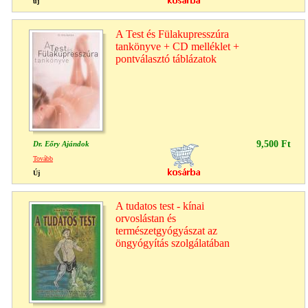
új
A Test és Fülakupresszúra
tankönyve + CD melléklet +
pontválasztó táblázatok
9,500 Ft
Dr. Eőry Ajándok
Tovább
Új
A tudatos test - kínai
orvoslástan és
természetgyógyászat az
öngyógyítás szolgálatában