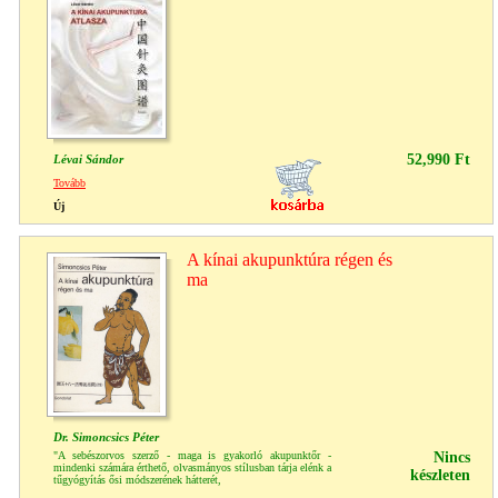
52,990 Ft
Lévai Sándor
Tovább
Új
A kínai akupunktúra régen és
ma
Dr. Simoncsics Péter
"A sebészorvos szerző - maga is gyakorló akupunktőr -
Nincs
mindenki számára érthető, olvasmányos stílusban tárja elénk a
készleten
tűgyógyítás ősi módszerének hátterét,