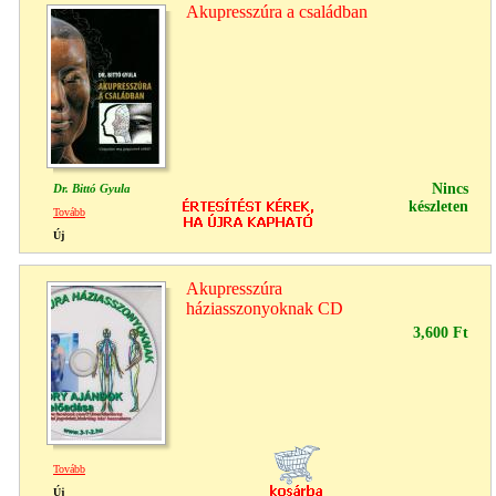
Akupresszúra a családban
Nincs
Dr. Bittó Gyula
készleten
Tovább
Új
Akupresszúra
háziasszonyoknak CD
3,600 Ft
Tovább
Új