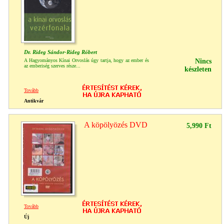
Dr. Rideg Sándor-Rideg Róbert
A Hagyományos Kínai Orvoslás úgy tartja, hogy az ember és
Nincs
az emberiség szerves része...
készleten
Tovább
Antikvár
A köpölyözés DVD
5,990 Ft
Tovább
Új