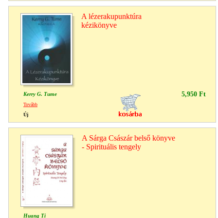
A lézerakupunktúra
kézikönyve
5,950 Ft
Kerry G. Tume
Tovább
Új
A Sárga Császár belső könyve
- Spirituális tengely
Huang Ti