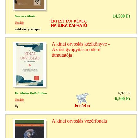
14,500 Ft
Oravecz Márk
Tovább
antikvár, jó állapot
A kínai orvoslás kézikönyve -
Az ősi gyógyítás modern
útmutatója
Dr. Misha Ruth Cohen
6,975 Ft
6,500 Ft
Tovább
Új
A kínai orvoslás vezérfonala