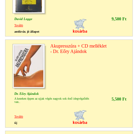
9,500 Ft
David Legge
Tovább
antikvár, jó állapot
Akupresszúra + CD melléklet
- Dr. Eőry Ajándok
Dr. Eőry Ajándok
A kezeken éppen az ujjak végén nagyok sok érző idegvégződés
5,500 Ft
van..
Tovább
új