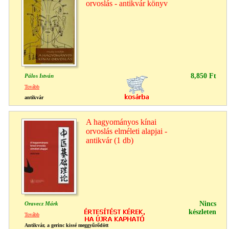
orvoslás - antikvár könyv
8,850 Ft
Pálos István
Tovább
antikvár
A hagyományos kínai
orvoslás elméleti alapjai -
antikvár (1 db)
Nincs
Oravecz Márk
készleten
Tovább
Antikvár, a gerinc kissé meggyűrődött