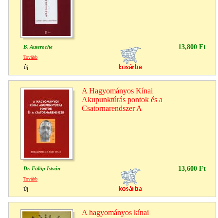
13,800 Ft
B. Auteroche
Tovább
Új
A Hagyományos Kínai
Akupunktúrás pontok és a
Csatornarendszer A
13,600 Ft
Dr. Fülöp István
Tovább
Új
A hagyományos kínai