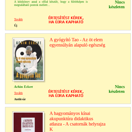
A kézikönyv azzal a céllal készült, hogy a fültérképen is
Nincs
megtalálható pontok mellett...
készleten
Tovább
Új
A gyógyító Tao - Az öt elem
egyensúlyán alapuló egészség
Nincs
Achim Eckert
készleten
Tovább
Antikvár
A hagyományos kínai
akupunktúra didaktikus
atlasza - A csatornák helyrajza
K