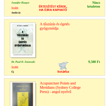
Nincs
Jennifer Harper
készleten
Tovább
Antikvár
A tűszúrás és égetés
gyógymódja
9,500 Ft
Dr. Paul D. Zmiewski
Tovább
Új
Acupuncture Points and
Meridians (Sydney College
Press) - angol nyelvű