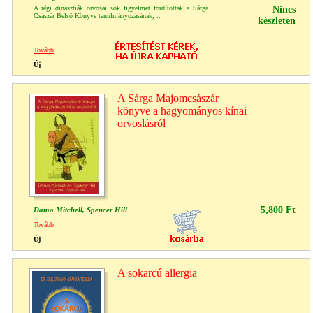
A régi dinasztiák orvosai sok figyelmet fordítottak a Sárga
Nincs
Császár Belső Könyve tanulmányozásának, ..
készleten
Tovább
Új
A Sárga Majomcsászár
könyve a hagyományos kínai
orvoslásról
5,800 Ft
Damo Mitchell, Spencer Hill
Tovább
Új
A sokarcú allergia