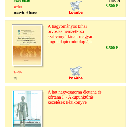
Pálos István
3,900 Ft
3,500 Ft
Tovább
antikvár, jó állapot
A hagyományos kínai
orvoslás nemzetközi
szabványú kínai- magyar-
angol alapterminológiája
8,500 Ft
Tovább
Új
A hat nagycsatorna élettana és
kórtana I. - Akupunktúrás
kezelések kézikönyve