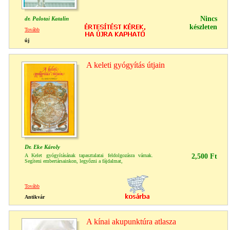
Nincs
dr. Palotai Katalin
készleten
Tovább
új
A keleti gyógyítás útjain
Dr. Eke Károly
A Kelet gyógyításának tapasztalatai feldolgozásra várnak.
2,500 Ft
Segíteni embertársainkon, legyőzni a fájdalmat,
Tovább
Antikvár
A kínai akupunktúra atlasza