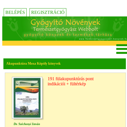
BELÉPÉS
REGISZTRÁCIÓ
Akupunktúra Moxa Köpöly könyvek
191 fülakupunktúrás pont
indikációi + fültérkép
Dr. Széchenyi István