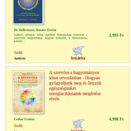
Dr. Kellermann Aranka Terézia
Számos allergiás beteg esetének bemutatásán keresztül a
2,995 Ft
könyvből megtudhatja, hogyan működik a Homeomoxa
kezelés...
Tovább
Antikvár
A szervóra a hagyományos
kínai orvoslásban - Hogyan
gyógyuljunk meg és őrizzük
egészségünket
energiaciklusaink megértése
révén
4,990 Ft
Lothar Ursinus
Tovább