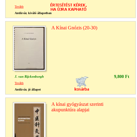
Tovább
Antikvár, kiváló állapotban
A Kínai Gnózis (20-30)
9,800 Ft
J. van Rijckenborgh
Tovább
Antikvár, jó állapot
A kínai gyógyászat szerinti
akupunktúra alapjai