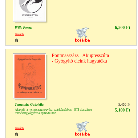
6,500 Ft
Willy Penzel
Tovább
Új
Pontmasszázs - Akupresszúra
- Gyógyító eleink hagyatéka
Temesvári Gabriella
5,450 Ft
Alapmű a természetgyógyász szakképzésben, ETI-vizsgához
5,100 Ft
természetgyógyász alapmodulhoz, ..
Tovább
Új