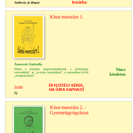
Antikvár, jó állapot
Kínai masszázs 1.
Temesvári Gabriella
Ebben a kötetben megismerkedhetnek a „különleges
Nincs
csatornákkal”, az „ín-izom csatornákkal”, a csatornákon kívüli
készleten
„extrapontokkal”.
Tovább
Új
Kínai masszázs 2. -
Gyermekgyógyászat