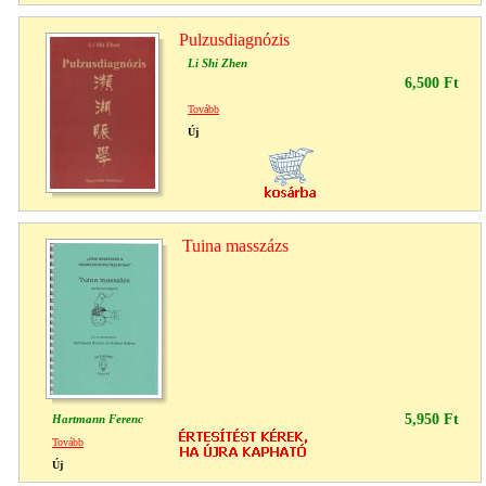
Pulzusdiagnózis
Li Shi Zhen
6,500 Ft
Tovább
Új
Tuina masszázs
5,950 Ft
Hartmann Ferenc
Tovább
Új