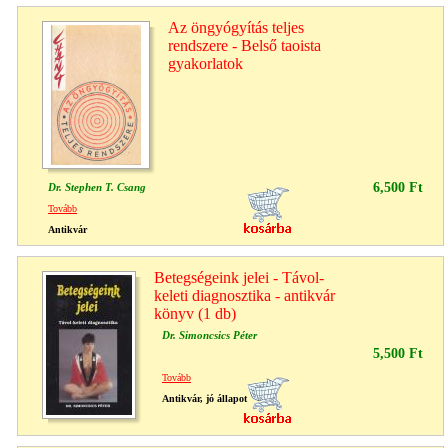
Az öngyógyítás teljes
rendszere - Belső taoista
gyakorlatok
6,500 Ft
Dr. Stephen T. Csang
Tovább
Antikvár
Betegségeink jelei - Távol-
keleti diagnosztika - antikvár
könyv (1 db)
Dr. Simoncsics Péter
5,500 Ft
Tovább
Antikvár, jó állapot