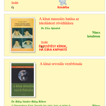
Tovább
Új
A kínai masszázs hatása az
iskoláskori rövidlátásra
Dr. Eőry Ajándok
Nincs
készleten
Tovább
Új
A kínai orvoslás vezérfonala
Dr. Rideg Sándor-Rideg Róbert
A Hagyományos Kínai Orvoslás úgy tartja, hogy az ember és
Nincs