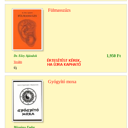
Fülmasszázs
1,950 Ft
Dr. Eőry Ajándok
Tovább
Új
Gyógyító moxa
Mészáros Endre