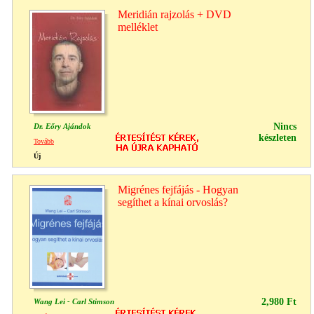
Meridián rajzolás + DVD
melléklet
Nincs
Dr. Eőry Ajándok
készleten
Tovább
Új
Migrénes fejfájás - Hogyan
segíthet a kínai orvoslás?
2,980 Ft
Wang Lei - Carl Stimson