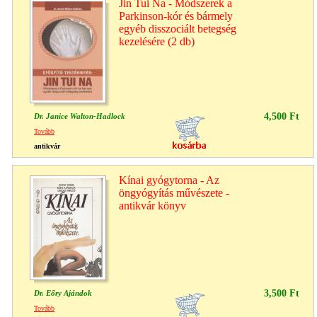
Jin Tui Na - Módszerek a
Parkinson-kór és bármely
egyéb disszociált betegség
kezelésére (2 db)
4,500 Ft
Dr. Janice Walton-Hadlock
Tovább
antikvár
Kínai gyógytorna - Az
öngyógyítás művészete -
antikvár könyv
3,500 Ft
Dr. Eőry Ajándok
Tovább