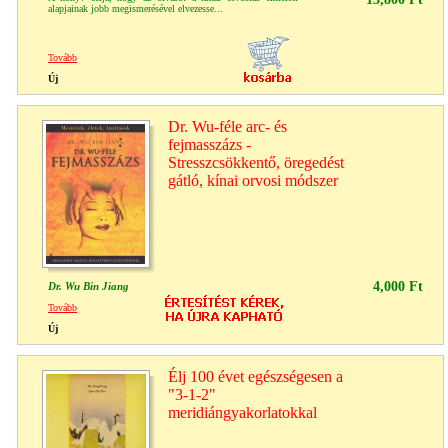
alapjainak jobb megismerésével elvezesse...
Tovább
Új
Dr. Wu-féle arc- és
fejmasszázs -
Stresszcsökkentő, öregedést
gátló, kínai orvosi módszer
4,000 Ft
Dr. Wu Bin Jiang
Tovább
Új
Élj 100 évet egészségesen a
"3-1-2"
meridiángyakorlatokkal