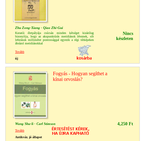
Zhu Zong-Xiang - Qiao Zhi-Gui
Kutatói életpályája csúcsán minden kétséget kizárólag
Nincs
bizonyítja, hogy az akupunktúrás meridiánok léteznek, sőt
készleten
lefutásuk milliméter pontossággal egyezik a régi térképeken
ábrázol meridiánokkal
Tovább
új
Fogyás - Hogyan segíthet a
kínai orvoslás?
4,250 Ft
Wang Shu-li - Carl Stimson
Tovább
Antikvár, jó állapot