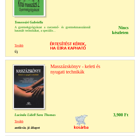
Temesvári Gabriella
A gyermekgyógyászat a csecsemő- és gyermekmasszázsnál
Nincs
használt technikákat, a speciális...
készleten
Tovább
Új
Masszázskönyv - keleti és
nyugati technikák
3,900 Ft
Lucinda Lidell Sara Thomas
Tovább
antikvár, jó állapot