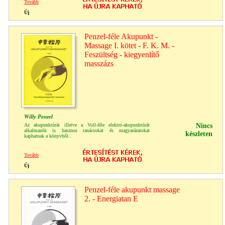
Tovább
Új
Penzel-féle Akupunkt -
Massage I. kötet - F. K. M. -
Feszültség - kiegyenlítő
masszázs
Willy Penzel
Az akupunktúrát illetve a Voll-féle elektro-akupunktúrát
Nincs
alkalmazók is hasznos tanácsokat és magyarázatokat
készleten
kaphatnak a könyvből..
Tovább
Új
Penzel-féle akupunkt massage
2. - Energiatan E