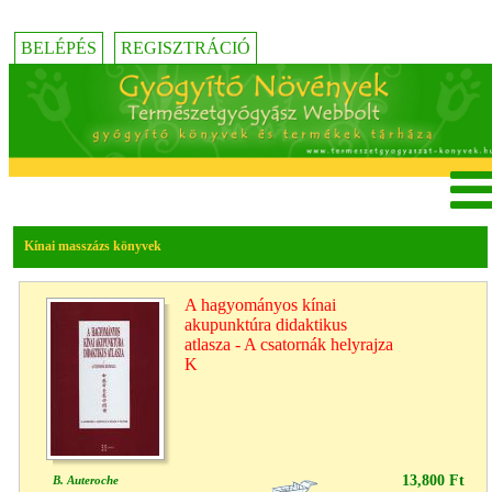
BELÉPÉS
REGISZTRÁCIÓ
Kínai masszázs könyvek
A hagyományos kínai
akupunktúra didaktikus
atlasza - A csatornák helyrajza
K
13,800 Ft
B. Auteroche