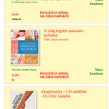
az emberiség szerves része...
készleten
Tovább
Antikvár
A világ legjobb masszázs-
technikái
Teljes, képes útmutató
Nincs
Victoria Jordan Stone
készleten
Tovább
Új
Akupresszúra + CD melléklet
- Dr. Eőry Ajándok