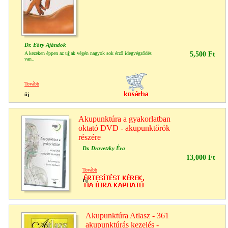
Dr. Eőry Ajándok
A kezeken éppen az ujjak végén nagyok sok érző idegvégződés
5,500 Ft
van..
Tovább
új
Akupunktúra a gyakorlatban
oktató DVD - akupunktőrök
részére
Dr. Dravetzky Éva
13,000 Ft
Tovább
Új
Akupunktúra Atlasz - 361
akupunktúrás kezelés -