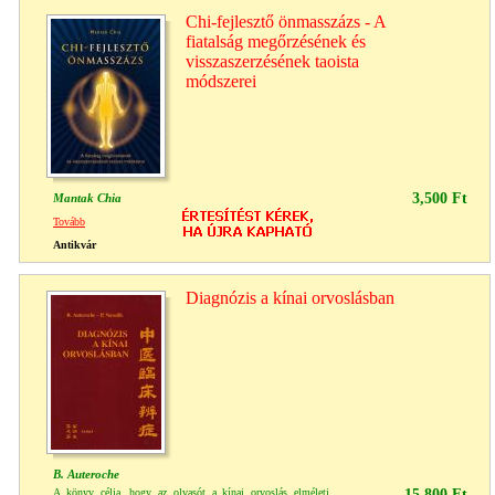
Chi-fejlesztő önmasszázs - A
fiatalság megőrzésének és
visszaszerzésének taoista
módszerei
3,500 Ft
Mantak Chia
Tovább
Antikvár
Diagnózis a kínai orvoslásban
B. Auteroche
A könyv célja, hogy az olvasót a kínai orvoslás elméleti
15,800 Ft