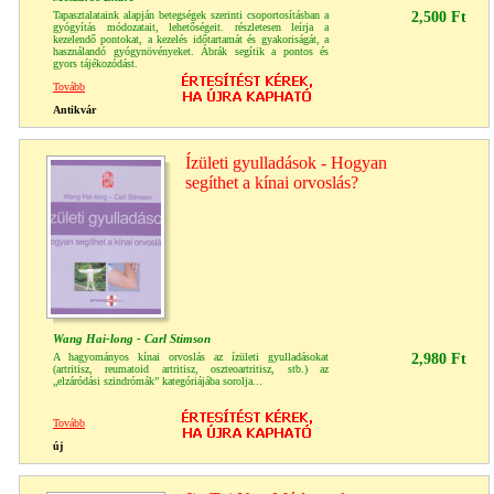
Tapasztalataink alapján betegségek szerinti csoportosításban a
2,500 Ft
gyógyítás módozatait, lehetőségeit. részletesen leírja a
kezelendő pontokat, a kezelés időtartamát és gyakoriságát, a
használandó gyógynövényeket. Ábrák segítik a pontos és
gyors tájékozódást.
Tovább
Antikvár
Ízületi gyulladások - Hogyan
segíthet a kínai orvoslás?
Wang Hai-long - Carl Stimson
A hagyományos kínai orvoslás az ízületi gyulladásokat
2,980 Ft
(artritisz, reumatoid artritisz, oszteoartritisz, stb.) az
„elzáródási szindrómák” kategóriájába sorolja...
Tovább
új