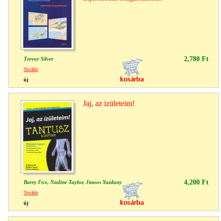
2,780 Ft
Trevor Silver
Tovább
új
Jaj, az izületeim!
4,200 Ft
Barry Fox, Nadine Taylor, Jinoos Yazdany
Tovább
új