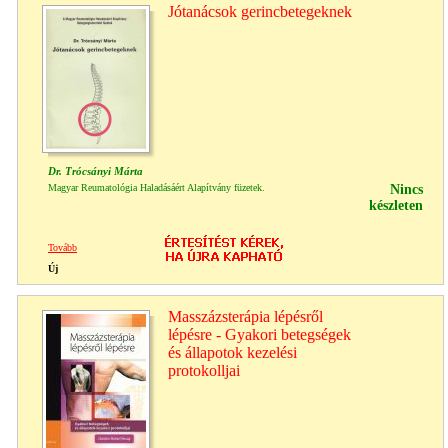
Jótanácsok gerincbetegeknek
Dr. Trócsányi Márta
Magyar Reumatológia Haladásáért Alapítvány füzetek.
Nincs
készleten
Tovább
Új
Masszázsterápia lépésről
lépésre - Gyakori betegségek
és állapotok kezelési
protokolljai