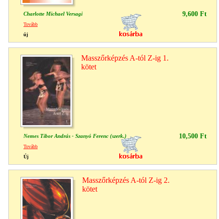
9,600 Ft
Charlotte Michael Versagi
Tovább
új
Masszőrképzés A-tól Z-ig 1.
kötet
10,500 Ft
Nemes Tibor András - Szanyó Ferenc (szerk.)
Tovább
Új
Masszőrképzés A-tól Z-ig 2.
kötet