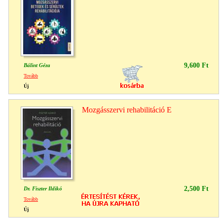
9,600 Ft
Bálint Géza
Tovább
Új
Mozgásszervi rehabilitáció E
2,500 Ft
Dr. Fiszter Ildikó
Tovább
Új