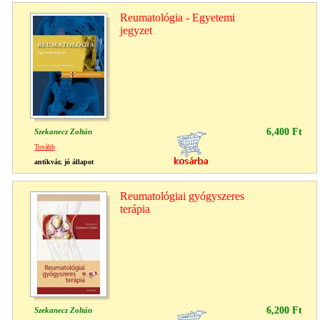
Reumatológia - Egyetemi
jegyzet
6,400 Ft
Szekanecz Zoltán
Tovább
antikvár, jó állapot
Reumatológiai gyógyszeres
terápia
6,200 Ft
Szekanecz Zoltán