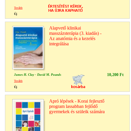
Tovább
Új
Alapvető klinikai
masszázsterápia (3. kiadás) -
Az anatómia és a kezelés
integrálása
10,200 Ft
James H. Clay - David M. Pounds
Tovább
Új
Apró lépések - Korai fejlesztő
program lassabban fejlődő
gyermekek és szüleik számára