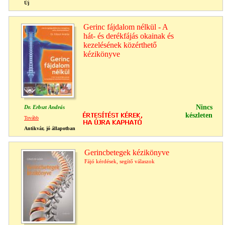
Új
Gerinc fájdalom nélkül - A
hát- és derékfájás okainak és
kezelésének közérthető
kézikönyve
Nincs
Dr. Erbszt András
készleten
Tovább
Antikvár, jó állapotban
Gerincbetegek kézikönyve
Fájó kérdések, segítő válaszok