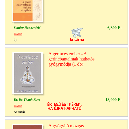
6,300 Ft
Stanley Hoppenfeld
Tovább
új
A gerinces ember - A
gerincbántalmak hathatós
gyógymódja (1 db)
18,000 Ft
Dr. Do Thanh Kiem
Tovább
Antikvár
A gyógyító mozgás