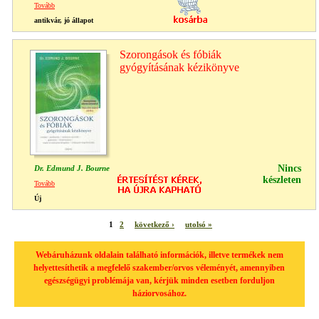
Tovább
antikvár, jó állapot
Szorongások és fóbiák
gyógyításának kézikönyve
Nincs
Dr. Edmund J. Bourne
készleten
Tovább
Új
1
2
következő ›
utolsó »
Webáruházunk oldalain található információk, illetve termékek nem
helyettesíthetik a megfelelő szakember/orvos véleményét, amennyiben
egészségügyi problémája van, kérjük minden esetben forduljon
háziorvosához.