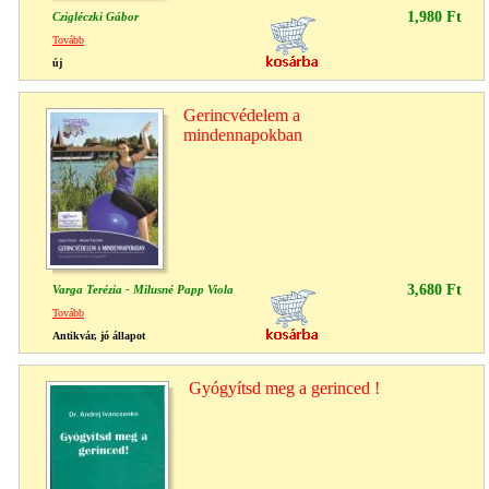
1,980 Ft
Czigléczki Gábor
Tovább
új
Gerincvédelem a
mindennapokban
3,680 Ft
Varga Terézia - Milusné Papp Viola
Tovább
Antikvár, jó állapot
Gyógyítsd meg a gerinced !