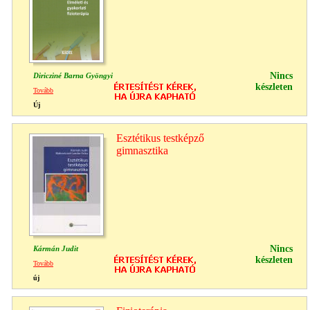
Nincs
Diricziné Barna Gyöngyi
készleten
Tovább
Új
Esztétikus testképző
gimnasztika
Nincs
Kármán Judit
készleten
Tovább
új