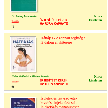
Nincs
Dr. Andrej Ivancsenko
készleten
Tovább
Új
Hátfájás - Azonnali segítség a
fájdalom enyhítésére
Nincs
Heike Oellerich - Miriam Wessels
készleten
Tovább
új
Ízületek és lágyszövetek
kezelése injekciózással -
Injekciózás magabiztosan