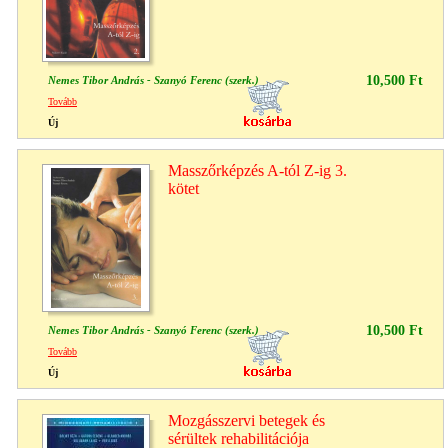
10,500 Ft
Nemes Tibor András - Szanyó Ferenc (szerk.)
Tovább
Új
Masszőrképzés A-tól Z-ig 3.
kötet
10,500 Ft
Nemes Tibor András - Szanyó Ferenc (szerk.)
Tovább
Új
Mozgásszervi betegek és
sérültek rehabilitációja