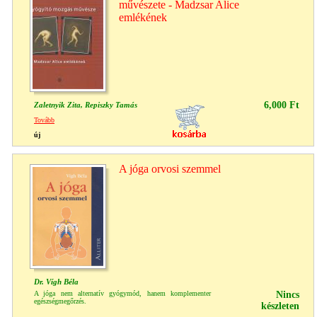
művészete - Madzsar Alice
emlékének
6,000 Ft
Zaletnyik Zita, Repiszky Tamás
Tovább
új
A jóga orvosi szemmel
Dr. Vígh Béla
A jóga nem alternatív gyógymód, hanem komplementer
Nincs
egészségmegőrzés.
készleten