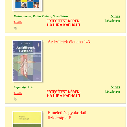
Nincs
Moira piterse, Robin Treloar, Suie Cairns
készleten
Tovább
Új
Az ízületek élettana 1-3.
Nincs
Kapandji, A. I.
készleten
Tovább
Új
Elméleti és gyakorlati
fizioterápia E