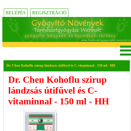
BELÉPÉS
REGISZTRÁCIÓ
Dr. Chen Kohoflu szirup lándzsás útifűvel és C-vitaminnal - 150 ml - HH
Dr. Chen Kohoflu szirup
lándzsás útifűvel és C-
vitaminnal - 150 ml - HH