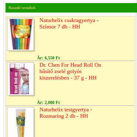
Hasonló termékek
Naturhelix csakragyertya -
Színsor 7 db - HH
Ár:
6,550 Ft
Dr. Chen For Head Roll On
hűsítő zselé golyós
kiszerelésben - 37 g - HH
Ár:
2,000 Ft
Naturhelix testgyertya -
Rozmaring 2 db - HH