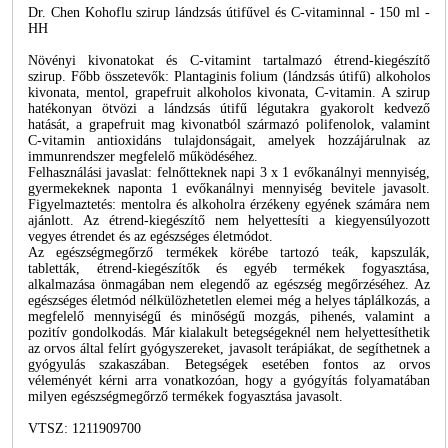
Dr. Chen Kohoflu szirup lándzsás útifűvel és C-vitaminnal - 150 ml -
HH
Növényi kivonatokat és C-vitamint tartalmazó étrend-kiegészítő
szirup. Főbb összetevők: Plantaginis folium (lándzsás útifű) alkoholos
kivonata, mentol, grapefruit alkoholos kivonata, C-vitamin. A szirup
hatékonyan ötvözi a lándzsás útifű légutakra gyakorolt kedvező
hatását, a grapefruit mag kivonatból származó polifenolok, valamint
C-vitamin antioxidáns tulajdonságait, amelyek hozzájárulnak az
immunrendszer megfelelő működéséhez.
Felhasználási javaslat: felnőtteknek napi 3 x 1 evőkanálnyi mennyiség,
gyermekeknek naponta 1 evőkanálnyi mennyiség bevitele javasolt.
Figyelmaztetés: mentolra és alkoholra érzékeny egyének számára nem
ajánlott. Az étrend-kiegészítő nem helyettesíti a kiegyensúlyozott
vegyes étrendet és az egészséges életmódot.
Az egészségmegőrző termékek körébe tartozó teák, kapszulák,
tabletták, étrend-kiegészítők és egyéb termékek fogyasztása,
alkalmazása önmagában nem elegendő az egészség megőrzéséhez. Az
egészséges életmód nélkülözhetetlen elemei még a helyes táplálkozás, a
megfelelő mennyiségű és minőségű mozgás, pihenés, valamint a
pozitív gondolkodás. Már kialakult betegségeknél nem helyettesíthetik
az orvos által felírt gyógyszereket, javasolt terápiákat, de segíthetnek a
gyógyulás szakaszában. Betegségek esetében fontos az orvos
véleményét kérni arra vonatkozóan, hogy a gyógyítás folyamatában
milyen egészségmegőrző termékek fogyasztása javasolt.
VTSZ: 1211909700