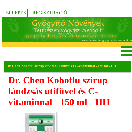
BELÉPÉS
REGISZTRÁCIÓ
Dr. Chen Kohoflu szirup lándzsás útifűvel és C-vitaminnal - 150 ml - HH
Dr. Chen Kohoflu szirup
lándzsás útifűvel és C-
vitaminnal - 150 ml - HH