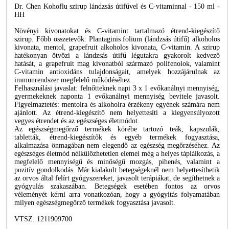
Dr. Chen Kohoflu szirup lándzsás útifűvel és C-vitaminnal - 150 ml -
HH
Növényi kivonatokat és C-vitamint tartalmazó étrend-kiegészítő
szirup. Főbb összetevők: Plantaginis folium (lándzsás útifű) alkoholos
kivonata, mentol, grapefruit alkoholos kivonata, C-vitamin. A szirup
hatékonyan ötvözi a lándzsás útifű légutakra gyakorolt kedvező
hatását, a grapefruit mag kivonatból származó polifenolok, valamint
C-vitamin antioxidáns tulajdonságait, amelyek hozzájárulnak az
immunrendszer megfelelő működéséhez.
Felhasználási javaslat: felnőtteknek napi 3 x 1 evőkanálnyi mennyiség,
gyermekeknek naponta 1 evőkanálnyi mennyiség bevitele javasolt.
Figyelmaztetés: mentolra és alkoholra érzékeny egyének számára nem
ajánlott. Az étrend-kiegészítő nem helyettesíti a kiegyensúlyozott
vegyes étrendet és az egészséges életmódot.
Az egészségmegőrző termékek körébe tartozó teák, kapszulák,
tabletták, étrend-kiegészítők és egyéb termékek fogyasztása,
alkalmazása önmagában nem elegendő az egészség megőrzéséhez. Az
egészséges életmód nélkülözhetetlen elemei még a helyes táplálkozás, a
megfelelő mennyiségű és minőségű mozgás, pihenés, valamint a
pozitív gondolkodás. Már kialakult betegségeknél nem helyettesíthetik
az orvos által felírt gyógyszereket, javasolt terápiákat, de segíthetnek a
gyógyulás szakaszában. Betegségek esetében fontos az orvos
véleményét kérni arra vonatkozóan, hogy a gyógyítás folyamatában
milyen egészségmegőrző termékek fogyasztása javasolt.
VTSZ: 1211909700