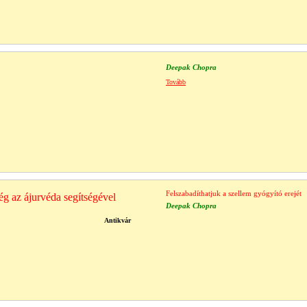
Deepak Chopra
Tovább
Felszabadíthatjuk a szellem gyógyító erejét
ég az ájurvéda segítségével
Deepak Chopra
Antikvár