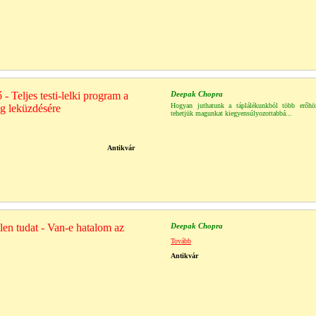
 - Teljes testi-lelki program a
Deepak Chopra
Hogyan juthatunk a táplálékunkból több erőh
ág leküzdésére
tehetjük magunkat kiegyensúlyozottabbá...
Antikvár
tlen tudat - Van-e hatalom az
Deepak Chopra
Tovább
Antikvár