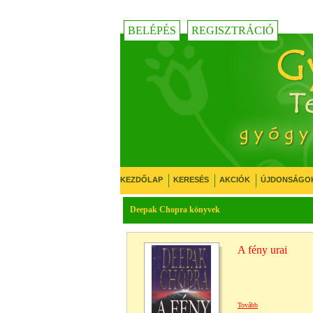
BELÉPÉS
REGISZTRÁCIÓ
KEZDŐLAP
KERESÉS
AKCIÓK
ÚJDONSÁGO
Deepak Chopra könyvek
A fény urai
Tovább