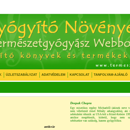
K
ÜZLETSZABÁLYZAT
ADATVÉDELEM
KAPCSOLAT
TANFOLYAM-AJÁNLÓ
Deepak Chopra
Egy misztikus regény Michaelről (akinek neve v
nem véletlenül rímel Mihály arkangyaléra), aki 
sebészként érkezik az USA-ból a Közel-Keletre 1
amikor megérkezik, kiderül, hogy nem sz
sebészekre van szükség, hanem gyógyítókra.
antikvár