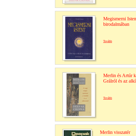
Megismerni Istent
birodalmában
Tovább
Merlin és Artúr k
Grálról és az alk
Tovább
Merlin visszatér