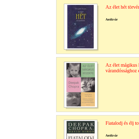
Az élet hét törv
Antikvár
Az élet mágikus 
várandóssághoz 
Fiatalodj és élj t
Antikvár