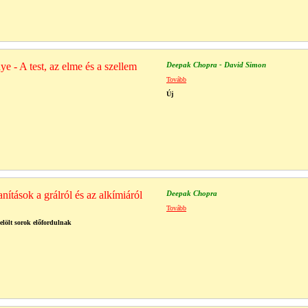
ye - A test, az elme és a szellem
Deepak Chopra - David Simon
Tovább
Új
nítások a grálról és az alkímiáról
Deepak Chopra
Tovább
jelölt sorok előfordulnak