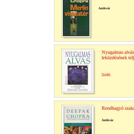
Antikvár
Nyugalmas alvás -
leküzdésének telj
Tovább
Rendhagyó szakác
Antikvár