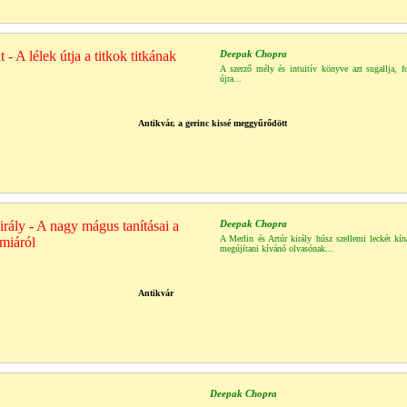
 - A lélek útja a titkok titkának
Deepak Chopra
A szerző mély és intuitív könyve azt sugallja, 
újra...
Antikvár, a gerinc kissé meggyűrődött
irály - A nagy mágus tanításai a
Deepak Chopra
A Merlin és Artúr király húsz szellemi leckét kíná
ímiáról
megújítani kívánó olvasónak...
Antikvár
Deepak Chopra