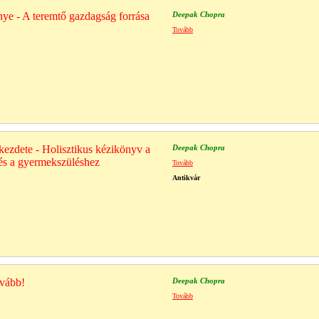
énye - A teremtő gazdagság forrása
Deepak Chopra
Tovább
kezdete - Holisztikus kézikönyv a
Deepak Chopra
és a gyermekszüléshez
Tovább
Antikvár
ovább!
Deepak Chopra
Tovább