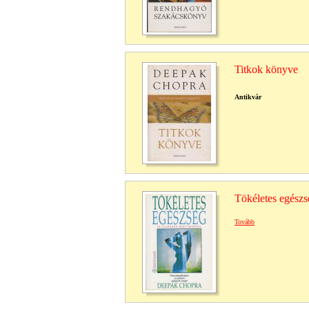
Titkok könyve
Antikvár
Tökéletes egészs
Tovább