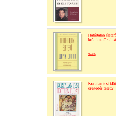
Határtalan életerő
krónikus fáradts
Tovább
Kortalan test idő
öregedés felett?