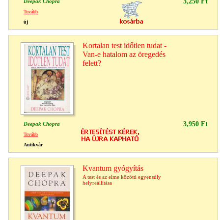
3,250 Ft
Deepak Chopra
Tovább
új
Kortalan test időtlen tudat -
Van-e hatalom az öregedés
felett?
3,950 Ft
Deepak Chopra
Tovább
Antikvár
Kvantum gyógyítás
A test és az elme közötti egyensúly
helyreállítása