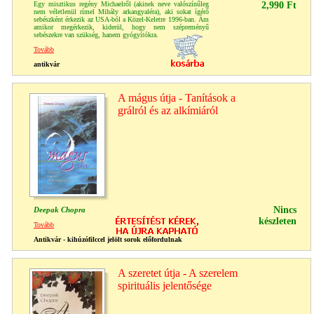
Egy misztikus regény Michaelről (akinek neve valószínűleg
2,990 Ft
nem véletlenül rímel Mihály arkangyaléra), aki sokat ígérő
sebészként érkezik az USA-ból a Közel-Keletre 1996-ban. Ám
amikor megérkezik, kiderül, hogy nem szépreményű
sebészekre van szükség, hanem gyógyítókra.
Tovább
antikvár
A mágus útja - Tanítások a
grálról és az alkímiáról
Nincs
Deepak Chopra
készleten
Tovább
Antikvár - kihúzófilccel jelölt sorok előfordulnak
A szeretet útja - A szerelem
spirituális jelentősége