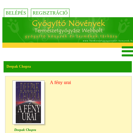
BELÉPÉS
REGISZTRÁCIÓ
Deepak Chopra
A fény urai
Deepak Chopra