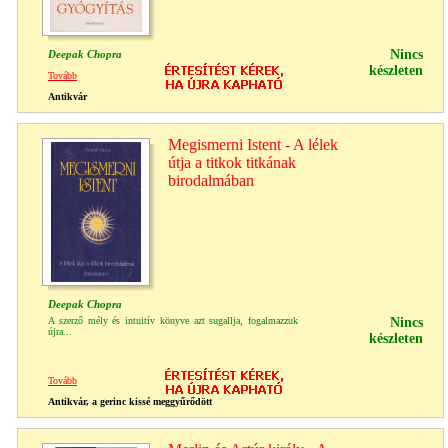
Nincs
Deepak Chopra
készleten
Tovább
Antikvár
Megismerni Istent - A lélek
útja a titkok titkának
birodalmában
Deepak Chopra
A szerző mély és intuitív könyve azt sugallja, fogalmazzuk
Nincs
újra...
készleten
Tovább
Antikvár, a gerinc kissé meggyűrődött