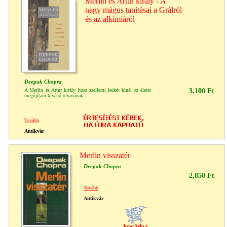
Merlin és Artúr király - A
nagy mágus tanításai a Grálról
és az alkímiáról
Deepak Chopra
A Merlin és Artúr király húsz szellemi leckét kínál az életét
3,100 Ft
megújítani kívánó olvasónak...
Tovább
Antikvár
Merlin visszatér
Deepak Chopra
2,850 Ft
Tovább
Antikvár