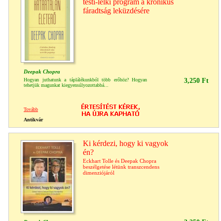
testi-lelki program a krónikus
fáradtság leküzdésére
Deepak Chopra
Hogyan juthatunk a táplálékunkból több erőhöz? Hogyan
3,250 Ft
tehetjük magunkat kiegyensúlyozottabbá...
Tovább
Antikvár
Ki kérdezi, hogy ki vagyok
én?
Eckhart Tolle és Deepak Chopra
beszélgetése létünk transzcendens
dimenziójáról