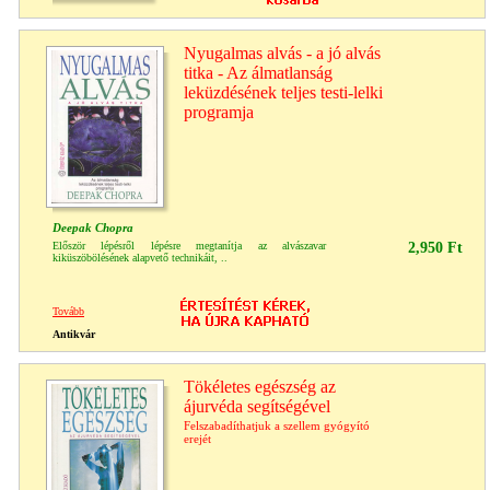
Nyugalmas alvás - a jó alvás
titka - Az álmatlanság
leküzdésének teljes testi-lelki
programja
Deepak Chopra
Először lépésről lépésre megtanítja az alvászavar
2,950 Ft
kiküszöbölésének alapvető technikáit, ..
Tovább
Antikvár
Tökéletes egészség az
ájurvéda segítségével
Felszabadíthatjuk a szellem gyógyító
erejét