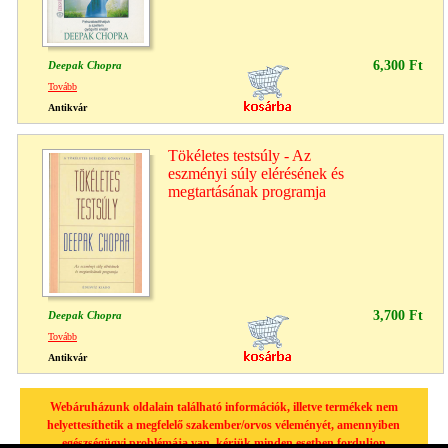
6,300 Ft
Deepak Chopra
Tovább
Antikvár
Tökéletes testsúly - Az
eszményi súly elérésének és
megtartásának programja
3,700 Ft
Deepak Chopra
Tovább
Antikvár
Webáruházunk oldalain található információk, illetve termékek nem
helyettesíthetik a megfelelő szakember/orvos véleményét, amennyiben
egészségügyi problémája van, kérjük minden esetben forduljon