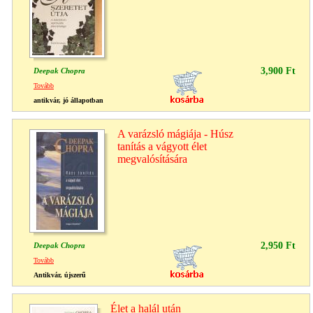
3,900 Ft
Deepak Chopra
Tovább
antikvár, jó állapotban
A varázsló mágiája - Húsz
tanítás a vágyott élet
megvalósítására
2,950 Ft
Deepak Chopra
Tovább
Antikvár, újszerű
Élet a halál után