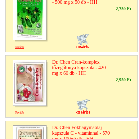
- 500 mg x 50 db - HH
2,750 Ft
Tovább
Dr. Chen Cran-komplex
tőzegáfonya kapszula - 420
mg x 60 db - HH
2,950 Ft
Tovább
Dr. Chen Fokhagymaolaj
kapszula C - vitaminnal - 570
mg x 100+5 db - HH