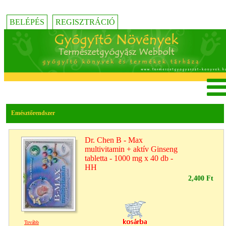
BELÉPÉS
REGISZTRÁCIÓ
Emésztőrendszer
Dr. Chen B - Max
multivitamin + aktív Ginseng
tabletta - 1000 mg x 40 db -
HH
2,400 Ft
Tovább