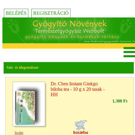
BELÉPÉS
REGISZTRÁCIÓ
Szív- és idegrendszer
Dr. Chen Instant Ginkgo
biloba tea - 10 g x 20 tasak -
HH
1,300 Ft
Tovább