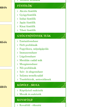
Textilréz termékek
FÜSTÖLŐK
000 Ft
Akciós füstölők
Gyógyfüstölők
Indiai füstölők
Japán füstölők
Kínai füstölők
Tibeti füstölők
GYÓGYNÖVÉNYEK TEÁK
Emésztőrendszer
995 Ft
Férfi problémák
Fogyókura, szépségápolás
Immunrendszer
Légzőrendszer
Meridián család teák
Mozgásrendszer
Női problémák
Szív- és idegrendszer
Szűztea termékcsalád
Tisztítókúrák, antioxidánsok
KÖPÖLY - MOXA
500 Ft
Köpölyöző eszközök
Moxák és eszközök
KOVAFÖLD
Kovaföld - étkezési