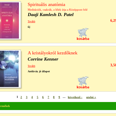
Spirituális anatómia
Meditációk, csakrák, a lélek útja a Középpont felé
Daaji Kamlesh D. Patel
6,2
Tovább
új
A kristályokról kezdőknek
Corrine Kenner
3,5
Tovább
Antikvár, jó állapot
1
2
3
4
5
6
7
8
9
…
következő ›
utolsó »
termékek