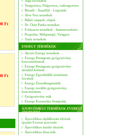
Alga kivonatok
Testgyertya, Fülgyertya, csakragyertya
Búzafű - Árpafűlé - Lúgosítás
Aloe Vera termékek
Bálint cseppek, olajok
90 Ft
Dr. Chen Patika termékei
Echinacea termékek - Immunrendszer
Propolisz, Méhpemgő, Virágpor
Teafa termékek
ENERGY TERMÉKEK
Akciós Energy termékek
Energy Pentagram gyógynövény
koncentrátumok
Energy Pentagram gyógynövény
tartalmú krémek
Energy Egyedülálló természeti
00 Ft
források
Energy Étrendkiegészítők
Energy további gyógynövény
koncentrátum
Gyógynövény teák
Energy Kozmetika Testápolás
ÁJURVÉDIKUS TERMÉKEK EVEREST
AYURVEDA
Ájurvédikus táplálkozási elixírek
(prash) Everest ayurveda
Ájurvédikus tisztító elixírek
Ájurvédikus dósa teák