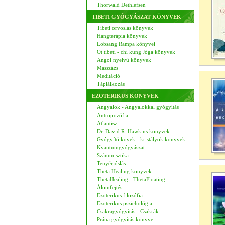
Thorwald Dethlefsen
TIBETI GYÓGYÁSZAT KÖNYVEK
Tibeti orvoslás könyvek
Hangterápia könyvek
Lobsang Rampa könyvei
Öt tibeti - chi kung Jóga könyvek
Angol nyelvű könyvek
Masszázs
Meditáció
Táplálkozás
EZOTERIKUS KÖNYVEK
Angyalok - Angyalokkal gyógyítás
Antropozófia
Atlantisz
Dr. David R. Hawkins könyvek
Gyógyító kövek - kristályok könyvek
Kvantumgyógyászat
Számmisztika
Tenyérjóslás
Theta Healing könyvek
ThetaHealing - ThetaFloating
Álomfejtés
Ezoterikus filozófia
Ezoterikus pszichológia
Csakragyógyítás - Csakrák
Prána gyógyítás könyvei