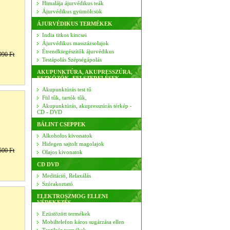
Himalája ájurvédikus teák
Ájurvédikus gyümölcsök
ÁJURVÉDIKUS TERMÉKEK
India titkos kincsei
Ájurvédikus masszázsolajok
Étrendkiegészítők ájurvédikus
990 Ft
Testápolás Szépségápolás
AKUPUNKTÚRA, AKUPRESSZÚRA,
ESZKÖZÖK, FELSZERELÉSEK
Akupunktúrás test tű
Fül tűk, tartók tűk,
Akupunktúrás, akupresszúrás térkép -
CD - DVD
BÁLINT CSEPPEK
Alkoholos kivonatok
Hidegen sajtolt magolajok
500 Ft
Olajos kivonatok
CD DVD
Meditáció, Relaxálás
Szórakoztató
ELEKTROSZMOG ELLENI
VÉDEKEZÉS
Ezüstözött termékek
Mobiltelefon káros sugárzása ellen