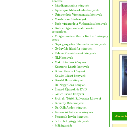
kezelése
Iriszdiagnosztika könyvek
Apiterápia Méhészkedés könyvek
Urinoterápia Vizeletterápia könyvek
Mazdaznan Kiadványok
Bach-virágterápia Virágterápia könyvek
Bach virágeszencia abc szerinti
sorrendben
Virágeszencia - Maui - Kerti - Elsősegély
csepp -
Népi gyógyítás Ethomedicina könyvek
Gyógyítás filozófia könyvek
Relaxációs módszerek könyvek
NLP könyvek
Makrobiotikus könyvek
Késmárki László könyvek
Bokor Katalin könyvek
Kovács József könyvek
Bernád Ilona könyvei
Dr. Nagy Géza könyvei
Életerő Újságok és DVD
Gillich István könyvei
Prof. dr. Török Szilveszter könyvei
Bicsérdy Béla könyvei
Dr. Oláh Andor könyvei
Temesvári Gabriella könyvek
Akciós 
Ferencsik István könyvek
Schirilla György könyvek
Méhészkedés