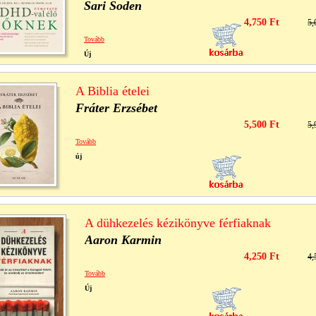
Sari Soden
4,750 Ft
5,
Tovább
Új
A Biblia ételei
Fráter Erzsébet
5,500 Ft
5,
Tovább
új
A dühkezelés kézikönyve férfiaknak
Aaron Karmin
4,250 Ft
4,
Tovább
Új