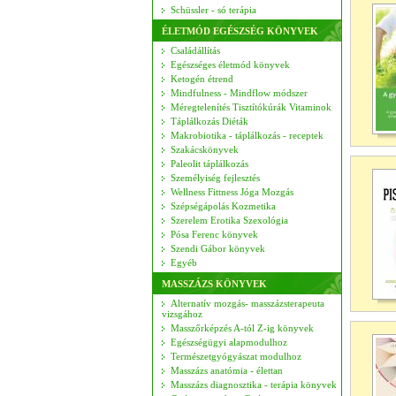
Schüssler - só terápia
ÉLETMÓD EGÉSZSÉG KÖNYVEK
Családállítás
Egészséges életmód könyvek
Ketogén étrend
Mindfulness - Mindflow módszer
Méregtelenítés Tisztítókúrák Vitaminok
Táplálkozás Diéták
Makrobiotika - táplálkozás - receptek
Szakácskönyvek
Paleolit táplálkozás
Személyiség fejlesztés
Wellness Fittness Jóga Mozgás
Szépségápolás Kozmetika
Szerelem Erotika Szexológia
Pósa Ferenc könyvek
Szendi Gábor könyvek
Egyéb
MASSZÁZS KÖNYVEK
Alternatív mozgás- masszázsterapeuta
vizsgához
Masszőrképzés A-tól Z-ig könyvek
Egészségügyi alapmodulhoz
Természetgyógyászat modulhoz
Masszázs anatómia - élettan
Masszázs diagnosztika - terápia könyvek