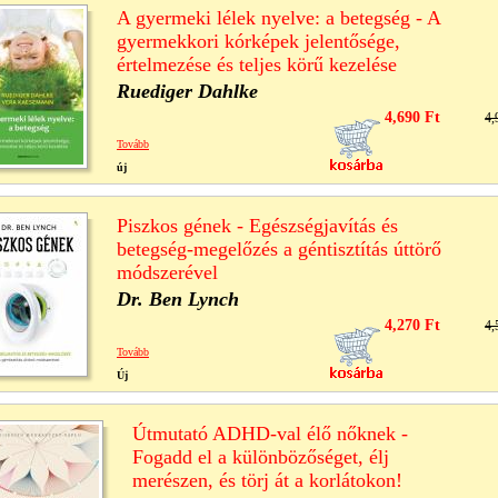
A gyermeki lélek nyelve: a betegség - A
gyermekkori kórképek jelentősége,
értelmezése és teljes körű kezelése
Ruediger Dahlke
4,690 Ft
4,
Tovább
új
Piszkos gének - Egészségjavítás és
betegség-megelőzés a géntisztítás úttörő
módszerével
Dr. Ben Lynch
4,270 Ft
4,
Tovább
Új
Útmutató ADHD-val élő nőknek -
Fogadd el a különbözőséget, élj
merészen, és törj át a korlátokon!