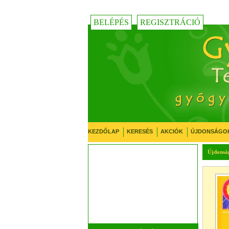
BELÉPÉS
REGISZTRÁCIÓ
KEZDŐLAP
KERESÉS
AKCIÓK
ÚJDONSÁGO
Újdonsá