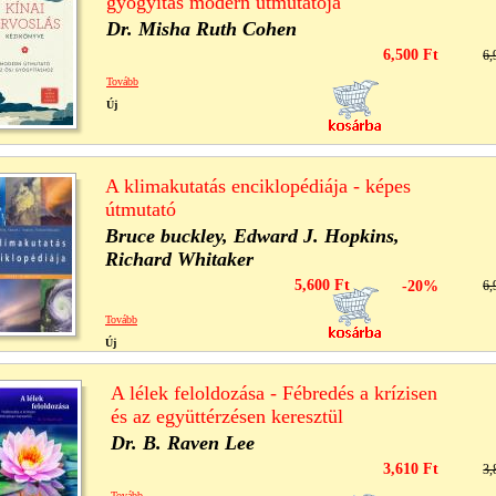
gyógyítás modern útmutatója
Dr. Misha Ruth Cohen
6,500 Ft
6,
Tovább
Új
A klimakutatás enciklopédiája - képes
útmutató
Bruce buckley, Edward J. Hopkins,
Richard Whitaker
5,600 Ft
-20%
6,
Tovább
Új
A lélek feloldozása - Fébredés a krízisen
és az együttérzésen keresztül
Dr. B. Raven Lee
3,610 Ft
3,
Tovább