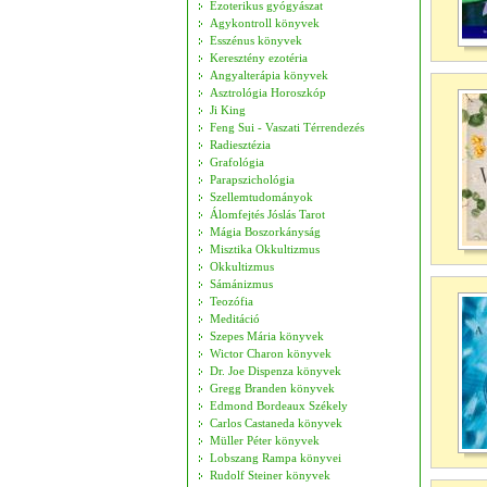
Ezoterikus gyógyászat
Agykontroll könyvek
Esszénus könyvek
Keresztény ezotéria
Angyalterápia könyvek
Asztrológia Horoszkóp
Ji King
Feng Sui - Vaszati Térrendezés
Radiesztézia
Grafológia
Parapszichológia
Szellemtudományok
Álomfejtés Jóslás Tarot
Mágia Boszorkányság
Misztika Okkultizmus
Okkultizmus
Sámánizmus
Teozófia
Meditáció
Szepes Mária könyvek
Wictor Charon könyvek
Dr. Joe Dispenza könyvek
Gregg Branden könyvek
Edmond Bordeaux Székely
Carlos Castaneda könyvek
Müller Péter könyvek
Lobszang Rampa könyvei
Rudolf Steiner könyvek