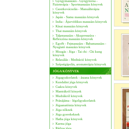
Gyógymasszázs - Gyógytorna -
Fizioterápia - Sportmasszázs könyvek
Csontkovácsolás - Manuálterápia
könyvek
Japán - Siatsu masszázs könyvek
India - Ájurvédikus masszázs könyvek
Kínai masszázs könyvek
Thai masszázs könyvek
Talpmasszázs - Akupresszúra -
Reflexzóna masszázs könyvek
Egyéb - Fejmasszázs - Babamasszázs -
Nyugtató masszázs könyvek
Mozgás - Jóga - Tai chi - Chi kung
könyvek
Relaxálás - Meditáció könyvek
Szépségápolás, aromaterápia könyvek
JÓGA KÖNYVEK
Jógagyakorlatok - ászana könyvek
Kundalini jóga könyvek
Csakra könyvek
Mantrákról könyek
Mudrákról könyvek
Pránájáma - légzőgyakorlatok
Jógaanatómia könyvek
Jóga nőknek
Jóga gyerekeknek
Hatha jóga könyvek
Karma jóga
Rádzsa jóga