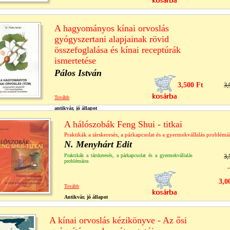
A hagyományos kínai orvoslás
gyógyszertani alapjainak rövid
összefoglalása és kínai receptúrák
ismertetése
Pálos István
3,500 Ft
3,
Tovább
antikvár, jó állapot
A hálószobák Feng Shui - titkai
Praktikák a társkeresés, a párkapcsolat és a gyermekvállalás problémá
N. Menyhárt Edit
Praktikák a társkeresés, a párkapcsolat és a gyermekvállalás
3,
problémáira
3,0
Tovább
Antikvár, jó állapot
A kínai orvoslás kézikönyve - Az ősi