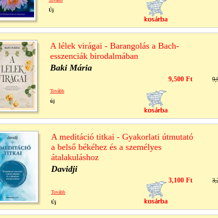
Új
A lélek virágai - Barangolás a Bach-
esszenciák birodalmában
Baki Mária
9,500 Ft
9,
Tovább
új
A meditáció titkai - Gyakorlati útmutató
a belső békéhez és a személyes
átalakuláshoz
Davidji
3,100 Ft
3,
Tovább
Új