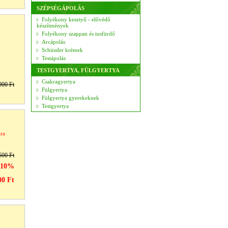
SZÉPSÉGÁPOLÁS
Folyékony kesztyű - elővédő
készítmények
Folyékony szappan és tusfürdő
Arcápolás
Schüssler krémek
Testápolás
TESTGYERTYA, FÜLGYERTYA
Csakragyertya
900 Ft
Fülgyertya
Fülgyertya gyerekeknek
Testgyertya
ira
500 Ft
-10%
00 Ft