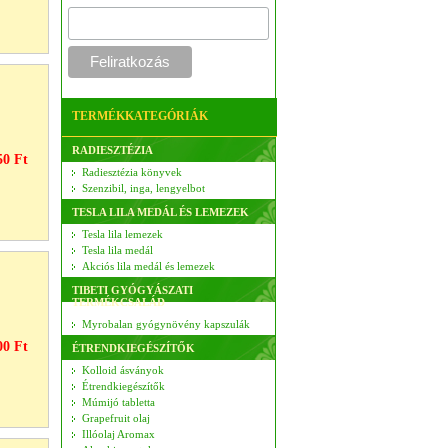
TERMÉKKATEGÓRIÁK
RADIESZTÉZIA
50 Ft
Radiesztézia könyvek
Szenzibil, inga, lengyelbot
TESLA LILA MEDÁL ÉS LEMEZEK
Tesla lila lemezek
Tesla lila medál
Akciós lila medál és lemezek
TIBETI GYÓGYÁSZATI
TERMÉKCSALÁD
Myrobalan gyógynövény kapszulák
00 Ft
ÉTRENDKIEGÉSZÍTŐK
Kolloid ásványok
Étrendkiegészítők
Múmijó tabletta
Grapefruit olaj
Illóolaj Aromax