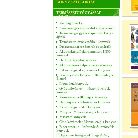
KÖNYVKATEGÓRIÁK
TERMÉSZETGYÓGYÁSZAT
KÖNYVEK
Arcdiagnosztika
Egészségügyi alapmodul könyv ajánló
Természetgyógyász alapmodul könyv
ajánló
Természetes gyógymódok könyvek
Diagnosztikai rendszerek és terápiák
Akupunktúra Fülakupunktúra HKO
könyvek
Dr. Eőry Ajándok könyvei
Akupresszúra Talpmasszázs könyvek
Reflexológia akupresszúra könyvek
Bánszky Judit könyvei - Reflexológia -
Életerő
Fitoterápia könyvek
Gyógynövények - Fűszernövények
könyek
Aromaterápia Illóolajok könyvek
Homeopátia - Schüssler só könyvek
Kineziológia - NLP könyvek
Mozgás - Masszázsterápia könyvek
Masszázs könyvek
Csontkovácsolás Manuálterápia könyvek
Bioenergetika - Információs gyógyítás
könyvek
Daganatos betegségek megelőzése,