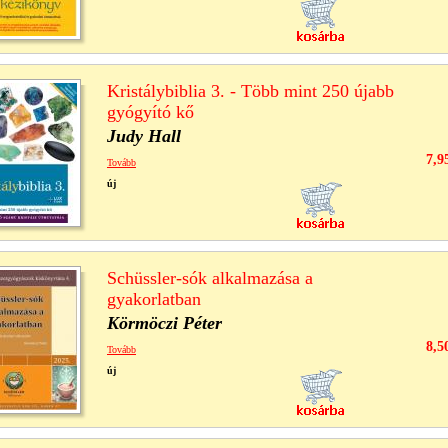
Kristálybiblia 3. - Több mint 250 újabb
gyógyító kő
Judy Hall
7,9
Tovább
új
Schüssler-sók alkalmazása a
gyakorlatban
Körmöczi Péter
8,5
Tovább
új