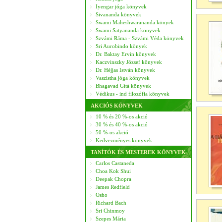
Iyengar jóga könyvek
Sivananda könyvek
Swami Maheshwarananda könyek
Swami Satyananda könyvek
Szvámi Ráma - Szvámi Véda könyvek
Sri Aurobindo könyek
Dr. Baktay Ervin könyvek
Kaczvinszky József könyvek
Dr. Héjjas István könyvek
Vaszistha jóga könyvek
Bhagavad Gítá könyvek
Védikus - ind filozófia könyvek
AKCIÓS KÖNYVEK
10 % és 20 %-os akció
30 % és 40 %-os akció
50 %-os akció
Kedvezményes könyvek
TANÍTÓK ÉS MESTEREK KÖNYVEK
Carlos Castaneda
Choa Kok Shui
Deepak Chopra
James Redfield
Osho
Richard Bach
Sri Chinmoy
Szepes Mária