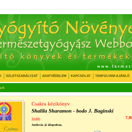
K
ÜZLETSZABÁLYZAT
ADATVÉDELEM
KAPCSOLAT
TANFOLYAM-AJÁNLÓ
gok
Csakra kézikönyv
Shalila Sharamon - bodo J. Baginski
7,8
Tovább
Antikvár, jó állapotban.